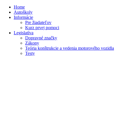
Home
Autoškoly
Informácie
Pre žiadateľov
Kurz prvej pomoci
Legislatíva
Dopravné značky
Zákony
Teória konštrukcie a vedenia motorového vozidla
Testy