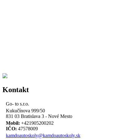
Kontakt
Go- to s.r.o.
Kukučínova 999/50
831 03 Bratislava 3 - Nové Mesto
Mobil:
+421905200202
IČO:
47578009
kamdoautoskoly@kamdoautoskoly.sk